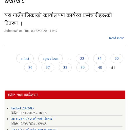
७७/७८
यस गाउँपालिकाकाे कार्यालयमा कार्यरत कर्मचारीहरूकाे
विवरण ।
Submitted on:
Tue, 09/22/2020 - 11:47
a
Read more
गाउँ
क
कर्मच
« first
‹ previous
…
33
34
35
Pages
41
36
37
38
39
40
बजेट तथा कार्यक्रम
budget 2082/83
मिति:
11/08/2025 - 18:16
आ ब २०८१/८२ काे राताे किताब
मिति:
12/06/2024 - 09:48
२०८०/८१ को बजेट तथा कार्यक्रम