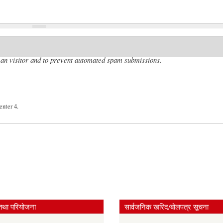
uman visitor and to prevent automated spam submissions.
enter 4.
तथा परियोजना
सार्वजनिक खरिद/बोलपत्र सूचना