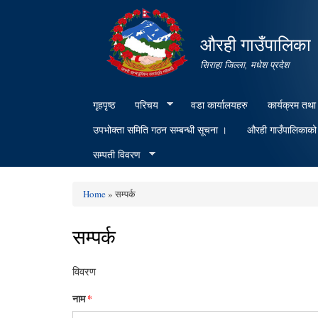
औरही गाउँपालिका
सिराहा जिल्ला, मधेश प्रदेश
गृहपृष्ठ
परिचय
वडा कार्यालयहरु
कार्यक्रम तथा
उपभोक्ता समिति गठन सम्बन्धी सूचना ।
औरही गाउँपालिकाको क
सम्पती विवरण
Home
» सम्पर्क
You are here
सम्पर्क
विवरण
नाम
*