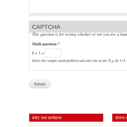
CAPTCHA
This question is for testing whether or not you are a h
Math question
*
8 + 1 =
Solve this simple math problem and enter the result. E.g. for 1+3, 
बजेट तथा कार्यक्रम
योजना 