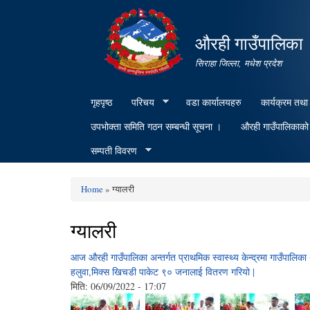
औरही गाउँपालिका
सिराहा जिल्ला, मधेश प्रदेश
गृहपृष्ठ
परिचय
वडा कार्यालयहरु
कार्यक्रम तथा
उपभोक्ता समिति गठन सम्बन्धी सूचना ।
औरही गाउँपालिकाको क
सम्पती विवरण
Home
» ग्यालरी
You are here
ग्यालरी
आज औरही गाउँपालिका अन्तर्गत प्राथमिक स्वास्थ्य केन्द्रमा गाउँपालिका अ
हलुवा,मिक्स खिचडी पाकेट ९० जनालाई वितरण गरियो |
मिति:
06/09/2022 - 17:07