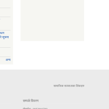
ी
साधन
को सूचना
अन्य
सामाजिक सञ्जालका लिंकहरु
सम्पर्क विवरण
मोबाईल : 9852860789