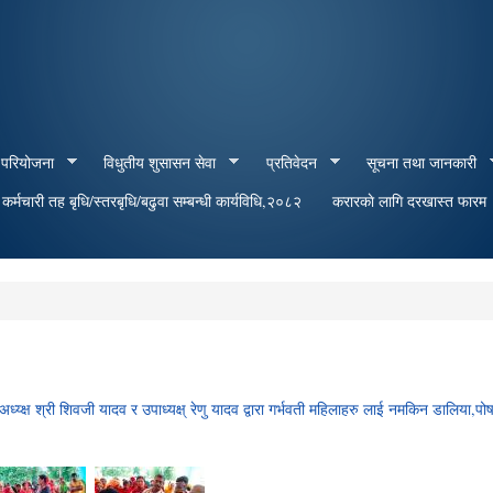
Skip to
main
content
 परियोजना
विधुतीय शुसासन सेवा
प्रतिवेदन
सूचना तथा जानकारी
र्मचारी तह बृधि/स्तरबृधि/बढुवा सम्बन्धी कार्यविधि,२०८२
करारकाे लागि दरखास्त फारम
ध्य्क्ष श्री शिवजी यादव र उपाध्यक्ष् रेणु यादव द्वारा गर्भवती महिलाहरु लाई नमकिन डालिया,प