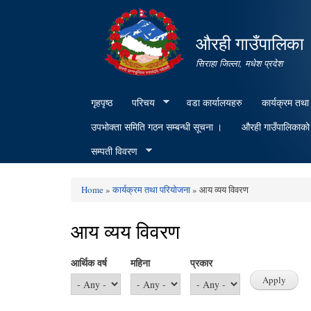
औरही गाउँपालिका
सिराहा जिल्ला, मधेश प्रदेश
गृहपृष्ठ
परिचय
वडा कार्यालयहरु
कार्यक्रम तथा
उपभोक्ता समिति गठन सम्बन्धी सूचना ।
औरही गाउँपालिकाको क
सम्पती विवरण
Home
»
कार्यक्रम तथा परियोजना
» आय व्यय विवरण
You are here
आय व्यय विवरण
आर्थिक वर्ष
महिना
प्रकार