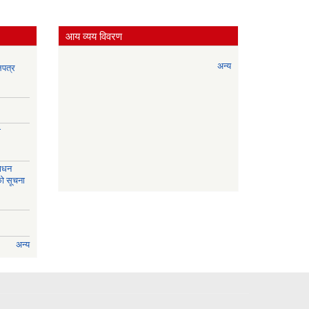
आय व्यय विवरण
अन्य
लपत्र
ी
साधन
को सूचना
अन्य