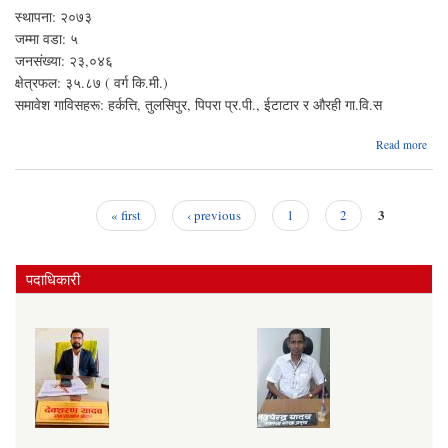
स्थापना: २०७३
जम्मा वडा: ५
जनसंख्या: २३,०४६
क्षेत्रफल: ३५.८७ ( वर्ग कि.मी.)
समावेश गाविसहरू: हर्कत्ति, तुलसिपुर, पिपरा प्र.पी., ईटाटार र औरही गा.वि.स
abo
Read more
संक्षिप
परि
3
« first
‹ previous
1
2
Pages
पदाधिकारी