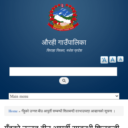
Skip to
main
content
औरही गाउँपालिका
सिराहा जिल्ला, मधेश प्रदेश
Search
Search form
Home
» गँहुकाे उन्नत बीउ आपुर्ती सम्बन्धी शिलबन्दी दरभाउपत्र आव्हानकाे सुचना ।
You are here