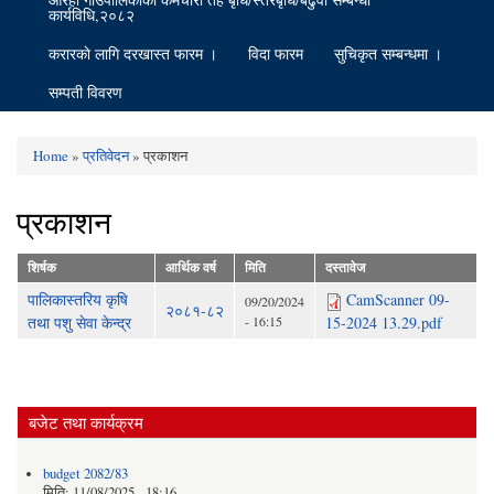
कार्यविधि,२०८२
करारकाे लागि दरखास्त फारम ।
विदा फारम
सुचिकृत सम्बन्धमा ।
सम्पती विवरण
Home
»
प्रतिवेदन
» प्रकाशन
You are here
प्रकाशन
शिर्षक
आर्थिक वर्ष
मिति
दस्तावेज
पालिकास्तरिय कृषि
CamScanner 09-
09/20/2024
२०८१-८२
तथा पशु सेवा केन्द्र
- 16:15
15-2024 13.29.pdf
बजेट तथा कार्यक्रम
budget 2082/83
मिति:
11/08/2025 - 18:16