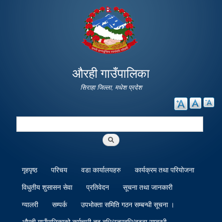
Skip to
main
content
औरही गाउँपालिका
सिराहा जिल्ला, मधेश प्रदेश
Search
Search form
गृहपृष्ठ
परिचय
वडा कार्यालयहरु
कार्यक्रम तथा परियोजना
विधुतीय शुसासन सेवा
प्रतिवेदन
सूचना तथा जानकारी
ग्यालरी
सम्पर्क
उपभोक्ता समिति गठन सम्बन्धी सूचना ।
औरही गाउँपालिकाको कर्मचारी तह बृधि/स्तरबृधि/बढुवा सम्बन्धी