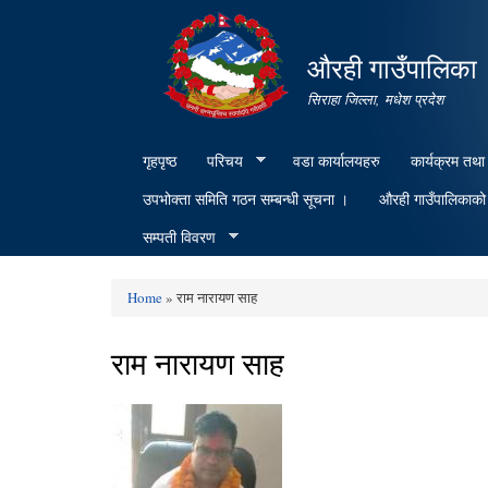
औरही गाउँपालिका
सिराहा जिल्ला, मधेश प्रदेश
गृहपृष्ठ
परिचय
वडा कार्यालयहरु
कार्यक्रम तथा
उपभोक्ता समिति गठन सम्बन्धी सूचना ।
औरही गाउँपालिकाको क
सम्पती विवरण
Home
» राम नारायण साह
You are here
राम नारायण साह