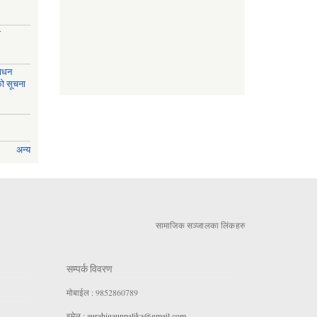
ी
साधन
को सूचना
अन्य
सामाजिक सञ्जालका लिंकहरु
सम्पर्क विवरण
मोबाईल : 9852860789
इमेल :
aurahigaunpalika@gmail.com