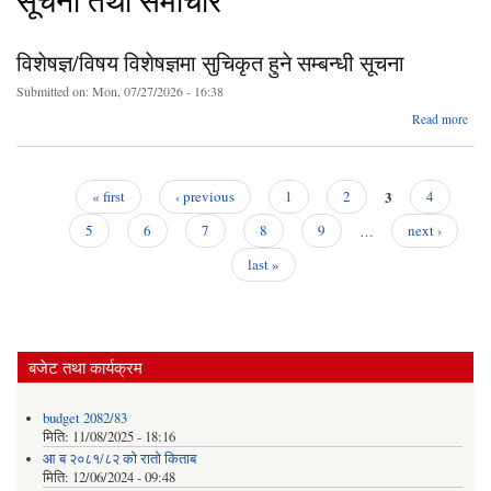
सूचना तथा समाचार
विशेषज्ञ/विषय विशेषज्ञमा सुचिकृत हुने सम्बन्धी सूचना
Submitted on:
Mon, 07/27/2026 - 16:38
ab
Read more
विशे
व
विशेषज
सुच
3
« first
‹ previous
1
2
4
Pages
सम्ब
5
6
7
8
9
…
next ›
स
last »
बजेट तथा कार्यक्रम
budget 2082/83
मिति:
11/08/2025 - 18:16
आ ब २०८१/८२ काे राताे किताब
मिति:
12/06/2024 - 09:48