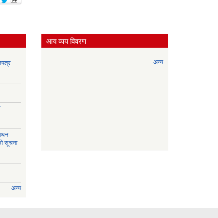
आय व्यय विवरण
अन्य
लपत्र
ी
साधन
को सूचना
अन्य